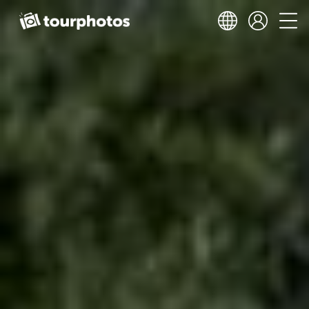
ENG
ITA
FRE
ESP